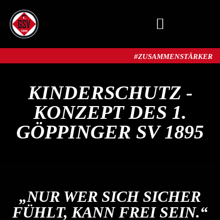
MITGLIED WERDEN
#ZUSAMMENSTÄRKER​
KINDERSCHUTZ -
KONZEPT DES 1.
GÖPPINGER SV 1895
„NUR WER SICH SICHER
FÜHLT, KANN FREI SEIN.“