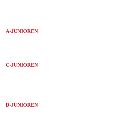
TABELLE
ERFOLGE
A-JUNIOREN
1. Göppinger SV
Meisterschaft: A-Junioren Bezirksstaffel; 1.Platz
C-JUNIOREN
1. Göppinger SV
Meisterschaft: C-Junioren Qual.-Staffel 5; 1.Platz
Meisterschaft: C-Junioren Leistungsstaffel 3; 1.Platz
D-JUNIOREN
1. Göppinger SV
Meisterschaft: D-Junioren Leistungsstaffel 2; 1.Platz