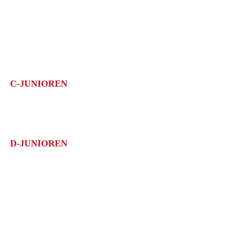
SAISON 17/18
TABELLE
ERFOLGE
C-JUNIOREN
1. Göppinger SV
Meisterschaft: C-Junioren Bezirksstaffel; 1.Platz
D-JUNIOREN
1. Göppinger SV
Meisterschaft: D-Junioren Qual.-Staffel 12; 1.Platz
Meisterschaft: Entscheidungsspiel Quali 10-Quali 12; 1.Platz
Meisterschaft: D-Junioren Bezirksstaffel; 1.Platz
1. Göppinger SV II