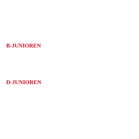
SAISON 15/16
TABELLE
ERFOLGE
B-JUNIOREN
1. Göppinger SV II
Meisterschaft: B-Junioren Qual.-Staffel 9; 1.Platz
D-JUNIOREN
1. Göppinger SV
Meisterschaft: D-Junioren Kreisstaffel 15; 1.Platz
1. Göppinger SV II
Meisterschaft: D-Junioren Kreisstaffel 12; 1.Platz
1. Göppinger SV IV
Meisterschaft: D-Junioren Kreisstaffel 18; 1.Platz