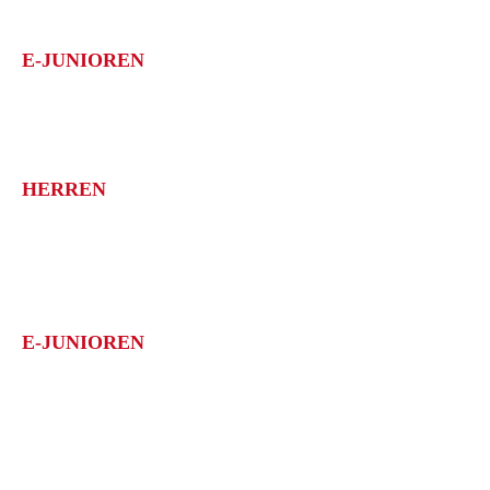
E-JUNIOREN
1. Göppinger SV
Meisterschaft: E-Junioren Quali-Staffel 4; 1.Platz
HERREN
1. Göppinger SV
Meisterschaft: Aufstiegsspiele in die OL BW (Württemberg –
Baden); 1.Platz
E-JUNIOREN
1. Göppinger SV II
Meisterschaft: E-Junioren Quali-Staffel 8; 1.Platz
1. Göppinger SV III
Meisterschaft: E-Junioren Quali-Staffel 9; 1.Platz