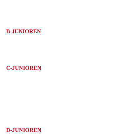
TABELLE
ERFOLGE
B-JUNIOREN
1. Göppinger SV II
Meisterschaft: B-Junioren Leistungsstaffel 2; 1.Platz
C-JUNIOREN
1. Göppinger SV II
Meisterschaft: C-Junioren Qual.-Staffel 4; 1.Platz
Meisterschaft: C-Junioren Leistungsstaffel 2; 1.Platz
1. Göppinger SV III
Meisterschaft: C-Junioren Kreisstaffel 6; 1.Platz
D-JUNIOREN