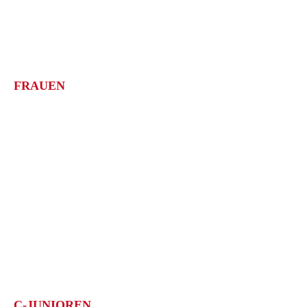
Meisterschaft: E-Junioren Kreisstaffel 3; 1.Platz
1. Göppinger SV IV
Meisterschaft: E-Junioren Kreisstaffel 5; 1.Platz
FRAUEN
1. Göppinger SV
Meisterschaft: Bezirksliga Frauen – Qualistaffel 2; 1.Platz
SAISON 18/19
TABELLE
ERFOLGE
C-JUNIOREN