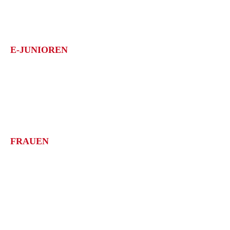
1. Göppinger SV II
Meisterschaft: D-Junioren Kreisstaffel 3; 1.Platz
E-JUNIOREN
1. Göppinger SV
Meisterschaft: E-Junioren Quali-Staffel 3; 1.Platz
1. Göppinger SV II
Meisterschaft: E-Junioren Quali-Staffel 6; 1.Platz
FRAUEN
1. Göppinger SV
Meisterschaft: Bezirksliga Frauen; 1.Platz