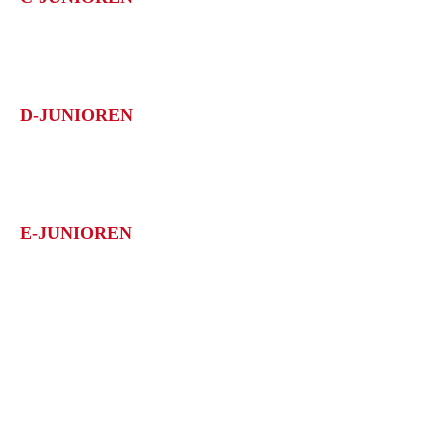
1. Göppinger SV II
Meisterschaft: C-Junioren Kreisstaffel 2; 1.Platz
D-JUNIOREN
1. Göppinger SV III
Meisterschaft: D-Junioren Qual.-Staffel 14; 1.Platz
E-JUNIOREN
1. Göppinger SV III
Meisterschaft: E-Junioren Quali-Staffel 12; 1.Platz
1. Göppinger SV V
Meisterschaft: E-Junioren Kreisstaffel 10; 1.Platz