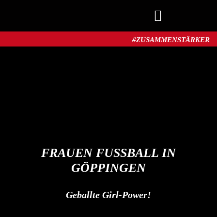
#ZUSAMMENSTÄRKER​
MITGLIED WERDEN
FRAUEN FUSSBALL IN G
ÖPPINGEN
Geballte Girl-Power!