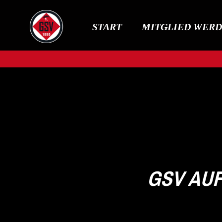
START
MITGLIED WER
GSV AUF