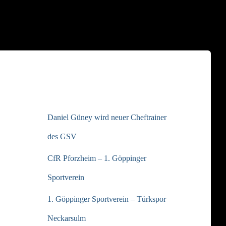
NEUESTE BEITRÄGE
Daniel Güney wird neuer Cheftrainer
des GSV
CfR Pforzheim – 1. Göppinger
Sportverein
1. Göppinger Sportverein – Türkspor
Neckarsulm