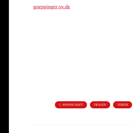
goeppinger-sv.de
ERSTE IMPRESSION
Kategorien:
1. MANNSCHAFT
FRAUEN
VEREIN