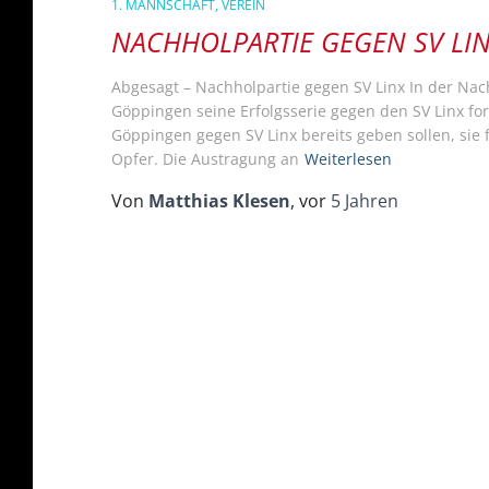
1. MANNSCHAFT
VEREIN
NACHHOLPARTIE GEGEN SV LI
Abgesagt – Nachholpartie gegen SV Linx In der Nac
Göppingen seine Erfolgsserie gegen den SV Linx fo
Göppingen gegen SV Linx bereits geben sollen, s
Opfer. Die Austragung an
Weiterlesen
Von
Matthias Klesen
, vor
5 Jahren