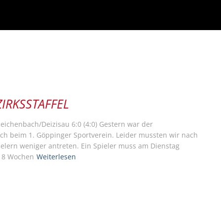
ZIRKSSTAFFEL
Reichenbach/Deizisau 6:0 (4:0) Gestern war der
h beim 1. Göppinger Sportverein. Leider mussten wir nach
elern weniger antreten. Ein Spieler muss am Dienstag
h 8 Wochen
Weiterlesen