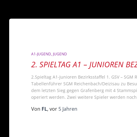
A1-JUGEND
JUGEND
2. SPIELTAG A1 – JUNIOREN BE
2.Spieltag A1-Junioren Bezirksstaffel 1. GSV – SGM 
Tabellenführer SGM Reichenbach/Deizisau zu Besuc
dem letzten Sieg gegen Grafenberg mit 4 Stammspi
operiert werden. Zwei weitere Spieler werden noc
Von
FL
, vor
5 Jahren