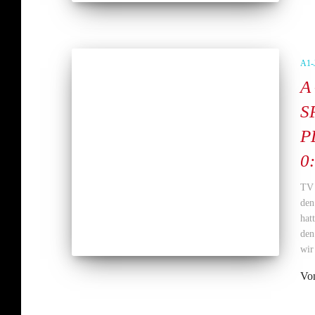
A1
A
S
P
0
TV 
den
hat
den
wir
Vo