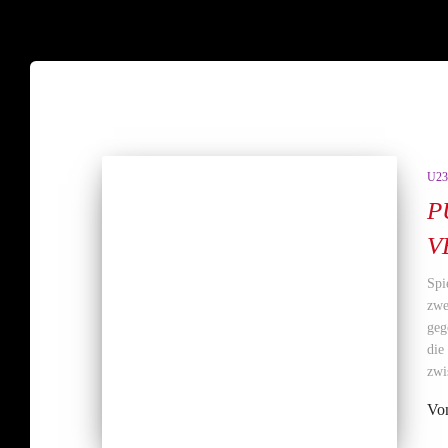
U23
P
V
Spi
zwe
geg
die
zwi
Vo