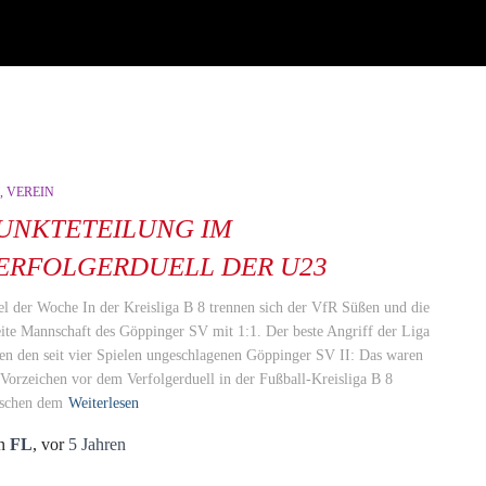
VEREIN
UNKTETEILUNG IM
ERFOLGERDUELL DER U23
el der Woche In der Kreisliga B 8 trennen sich der VfR Süßen und die
ite Mannschaft des Göppinger SV mit 1:1. Der beste Angriff der Liga
en den seit vier Spielen ungeschlagenen Göppinger SV II: Das waren
 Vorzeichen vor dem Verfolgerduell in der Fußball-Kreisliga B 8
schen dem
Weiterlesen
n
FL
, vor
5 Jahren