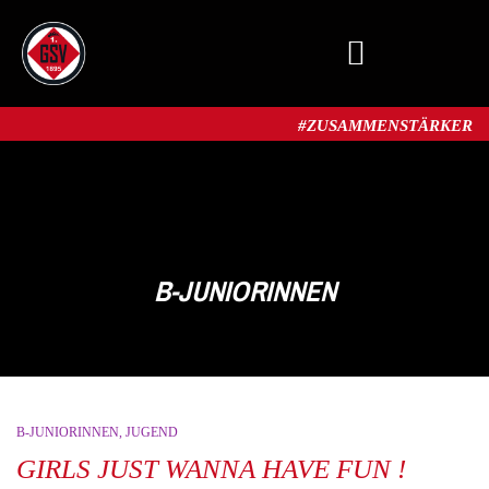
MITGLIED WERDEN
#ZUSAMMENSTÄRKER​
B-JUNIORINNEN
B-JUNIORINNEN
JUGEND
GIRLS JUST WANNA HAVE FUN !