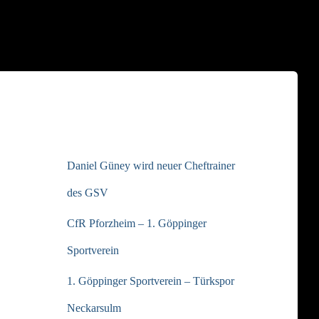
NEUESTE BEITRÄGE
Daniel Güney wird neuer Cheftrainer
des GSV
CfR Pforzheim – 1. Göppinger
Sportverein
1. Göppinger Sportverein – Türkspor
Neckarsulm