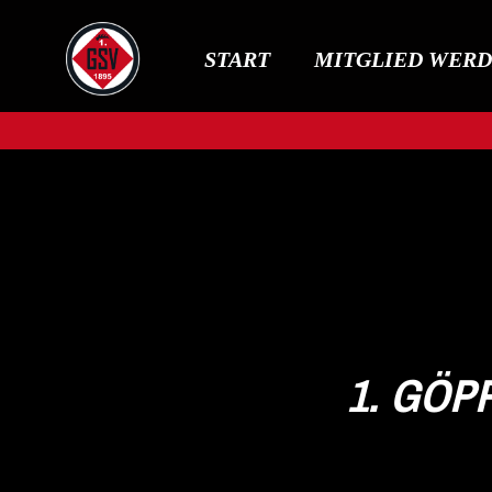
START
MITGLIED WER
1. GÖP