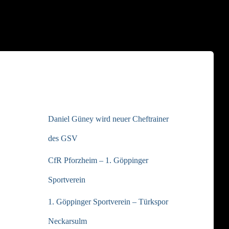
NEUESTE BEITRÄGE
Daniel Güney wird neuer Cheftrainer
des GSV
CfR Pforzheim – 1. Göppinger
Sportverein
1. Göppinger Sportverein – Türkspor
Neckarsulm