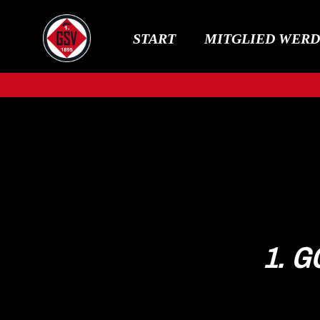
START
MITGLIED WER
1. 