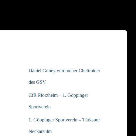
NEUESTE BEITRÄGE
Daniel Güney wird neuer Cheftrainer
des GSV
CfR Pforzheim – 1. Göppinger
Sportverein
1. Göppinger Sportverein – Türkspor
Neckarsulm