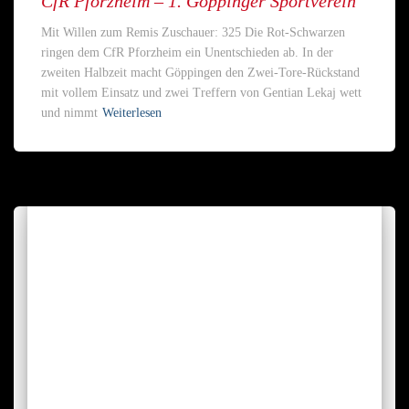
CfR Pforzheim – 1. Göppinger Sportverein
Mit Willen zum Remis Zuschauer: 325 Die Rot-Schwarzen
ringen dem CfR Pforzheim ein Unentschieden ab. In der
zweiten Halbzeit macht Göppingen den Zwei-Tore-Rückstand
mit vollem Einsatz und zwei Treffern von Gentian Lekaj wett
und nimmt
Weiterlesen