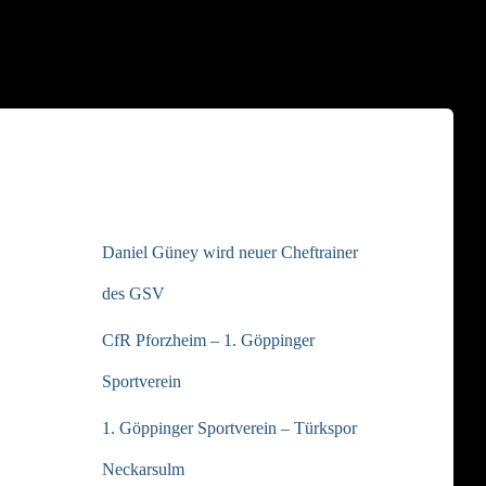
NEUESTE BEITRÄGE
Daniel Güney wird neuer Cheftrainer
des GSV
CfR Pforzheim – 1. Göppinger
Sportverein
1. Göppinger Sportverein – Türkspor
Neckarsulm