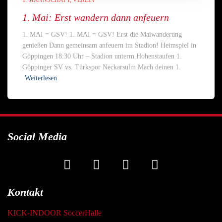
1. MANNSCHAFT
VEREIN
1. Mai: Erst wandern dann anfeuern
1. MAI = GSV! 1. MAI = GSV! Erst die Maiwanderung
genießen Dann gemeinsam anfeuern im Stadion! Heimspiel in
Göppingen 18:30 Uhr – Stadion unterm Hohenstaufen 1.
Göppinger SV vs. Türkspor Neckarsulm Mach deinen 1.
Weiterlesen
Social Media
Kontakt
KICK-INDOOR SoccerHalle