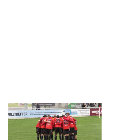
Göppinger SV:
Layer – Yalman (68. Freiwald), Steinbrenner,
Milisic, Idehen, Schraml, Brück, Baroudi (78. Wolff),
McDonald (82. Profis), Tunjic (62. Hirth), Ziesche.
ATSV Mutschelbach:
Weber – Dinger (46. Reuer), Henk
(59. Kendel), Kleinert, Mahle, Weißer, Malsam, Bitzer, Klemm
(74. Yörükoglu), Mörmann (77. Gausmann), Leiss.
SR:
Marvin Hoffmann (Mannheim).
Tore:
1:0 Ziesche (5.), 2:0 Tunjic (52.), 2:1 Leiss (90.+2).
Rote Karte:
Ziesche (51.).
Zuschauer:
500.