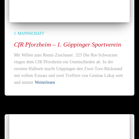
1. MANNSCHAFT
CfR Pforzheim – 1. Göppinger Sportverein
Mit Willen zum Remis Zuschauer: 325 Die Rot-Schwarzen
ringen dem CfR Pforzheim ein Unentschieden ab. In der
zweiten Halbzeit macht Göppingen den Zwei-Tore-Rückstand
mit vollem Einsatz und zwei Treffern von Gentian Lekaj wett
und nimmt
Weiterlesen