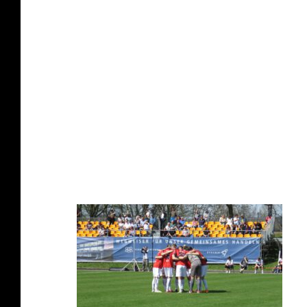
Göppinger SV: Schleicher, Yalman (58. Hirth), 
McDonald), Ziesche (77. Baroudi), Brück, Fre
Tore: 1:0 Michel (6.), 1:1 Ziesche (9.), 2:1 Mi
SR: Jonathan Wodai
Zuschauer: 150