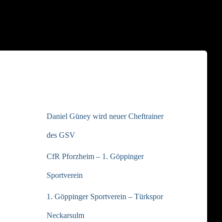
NEUESTE BEITRÄGE
Daniel Güney wird neuer Cheftrainer
des GSV
CfR Pforzheim – 1. Göppinger
Sportverein
1. Göppinger Sportverein – Türkspor
Neckarsulm