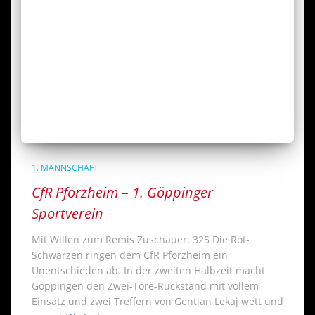
1. MANNSCHAFT
CfR Pforzheim – 1. Göppinger
Sportverein
Mit Willen zum Remis Zuschauer: 325 Die Rot-
Schwarzen ringen dem CfR Pforzheim ein
Unentschieden ab. In der zweiten Halbzeit macht
Göppingen den Zwei-Tore-Rückstand mit vollem
Einsatz und zwei Treffern von Gentian Lekaj wett und