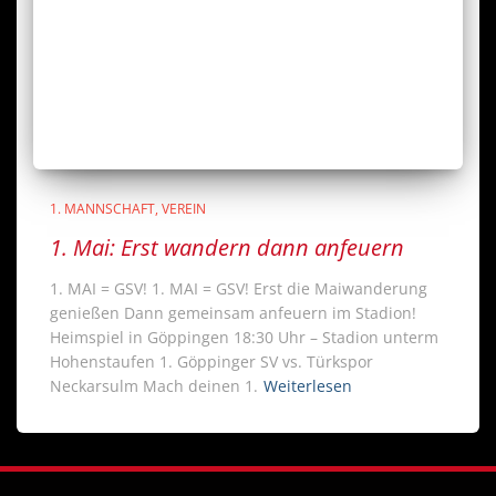
1. MANNSCHAFT
VEREIN
1. Mai: Erst wandern dann anfeuern
1. MAI = GSV! 1. MAI = GSV! Erst die Maiwanderung
genießen Dann gemeinsam anfeuern im Stadion!
Heimspiel in Göppingen 18:30 Uhr – Stadion unterm
Hohenstaufen 1. Göppinger SV vs. Türkspor
Neckarsulm Mach deinen 1.
Weiterlesen