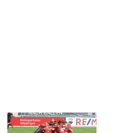
Hause.
Göppinger SV:
Schleicher – Milisic, Steinbrenner (46.
Yalman), Idehen (75. Hirth), Freiwald, Brück, Schraml,
Schumann, McDonald (61. Ziesche), Tunjic (61. Profis), Piljek
(46. Baroudi).
Offenburger FV:
Nagor (89. Wellnitz) – Distelzweig, Harter,
Pajaziti (87. Al Yahya), Wichmann (80. Kiefer), Leopold,
Schwörer, Tsolakis, Feger, Petereit (90.+3 Kummer), Pies (75.
Kaufmann).
SR:
Stefan Fimpel (Bad Wurzach).
Tore:
1:0 McDonald (17.), 1:1 Tsolakis (27.).
Zuschauer:
550.