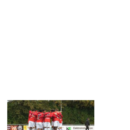
TSV Essingen: Weisheit, Ruth (60.Sapina), Ruther (87.
Kuchtanin), Etemi (83. Paul), Funk, Groiß (71. Kilic), Coban
(60. Wiedmann), Rösch, Nierichlo, Melo, Seifert
Göppinger SV: Layer, Yalman (70. Cerimi), Idehen,
Steinbrenner, McDonald (83. Profis), Ziesche (75. Neziri),
Brück, Freiwald (75. Schraml), Baroudi (75.Tunjic), Milisic,
Schumann
Tore: 0:1 McDonald (48.), 0:2 Schumann (67.)
SR: John Bender
Zuschauer: 300