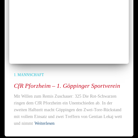
1. MANNSCHAFT
CfR Pforzheim – 1. Göppinger Sportverein
Mit Willen zum Remis Zuschauer: 325 Die Rot-Schwarzen
ringen dem CfR Pforzheim ein Unentschieden ab. In der
zweiten Halbzeit macht Göppingen den Zwei-Tore-Rückstand
mit vollem Einsatz und zwei Treffern von Gentian Lekaj wett
und nimmt
Weiterlesen