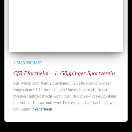
1. MANNSCHAFT
CfR Pforzheim – 1. Göppinger Sportverein
Mit Willen zum Remis Zuschauer: 325 Die Rot-Schwarzen
ringen dem CfR Pforzheim ein Unentschieden ab. In der
zweiten Halbzeit macht Göppingen den Zwei-Tore-Rückstand
mit vollem Einsatz und zwei Treffern von Gentian Lekaj wett
und nimmt
Weiterlesen