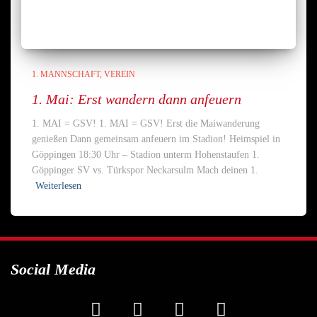
1. MANNSCHAFT
VEREIN
1. Mai: Erst wandern dann anfeuern
1. MAI = GSV! 1. MAI = GSV! Erst die Maiwanderung
genießen Dann gemeinsam anfeuern im Stadion! Heimspiel in
Göppingen 18:30 Uhr – Stadion unterm Hohenstaufen 1.
Göppinger SV vs. Türkspor Neckarsulm Mach deinen 1.
Weiterlesen
Social Media