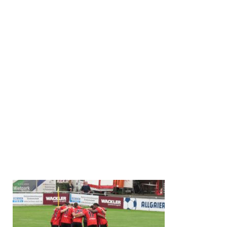
Göppinger SV: Schleicher – Yalman (76. Schramm), Idehen,
Mayer (69. Schraml), Tunjic (59. Ziesche), Steinbrenner,
McDonald (84. Profis), Brück, Baroudi (70. Hölzli), Milisic,
Schumann.
SV Oberachern: Redl – Zwick, Durmus (80. Barnick),
Gueddin, Stefotic, Angot (62. Hauser), Huber, Weiß (79.
Asam), Leberer, Recht, Ludwig (87. Springmann).
Schiedsrichter: Wiederrecht (Erbstetten).
Tore: 1:0 McDonald (16.), 2:0 Recht (42., Eigentor), 3:0
McDonald (57.), 3:1 Stefotic (66.), 4:1 Schumann (83).
Zuschauer: 550.