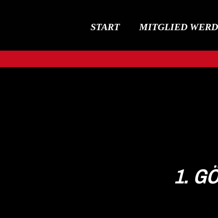
START
MITGLIED WER
1. G