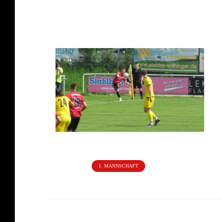
Tore:
1:0 Yalman (25.), 2:0 Profis (44.).
Zuschauer:
750.
Kategorien:
1. MANNSCHAFT