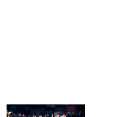
Göppinger SV: Schleicher – Ivezic, Schramm, Steinbrenner,
Brück (86. Loser), Hölzli (66. Cerimi), Osipidis (86. Inan),
Schraml (76. Mutlu), Schumann, Lekaj, Tunjic.
Stuttgarter Kickers: Castellucci – Kammerbauer (84. Polauke),
Kolbe, Moos, Zagaria, Berisha (69. Riedinger), Blank,
Campagna, Dicklhuber, Braig (77. Maier), Riehle (67. Eroglu).
SR: Schöller (Haiterbach).
Tor: 0:1 Dicklhuber (14.).
Zuschauer: 3300.