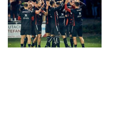
CLOUDS’N’ROCKS photography –
ctrebuth@web.de – Carsten Trebuth