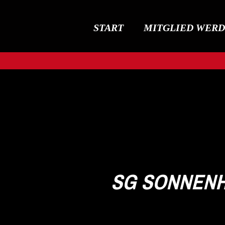
START
MITGLIED WER
SG SONNENH