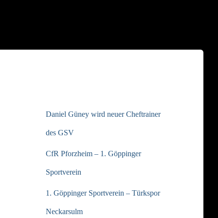
NEUESTE BEITRÄGE
Daniel Güney wird neuer Cheftrainer
des GSV
CfR Pforzheim – 1. Göppinger
Sportverein
1. Göppinger Sportverein – Türkspor
Neckarsulm