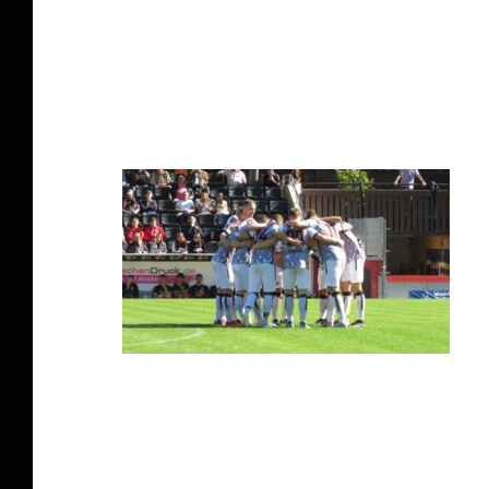
(61. Lekaj), Brück, Schraml, Schramm (84. Id
Tore: 1:0 Celiktas (20.), 2:0 Salz (33.). – S