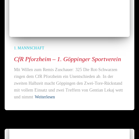
1. MANNSCHAFT
CfR Pforzheim – 1. Göppinger Sportverein
Mit Willen zum Remis Zuschauer: 325 Die Rot-Schwarzen
ringen dem CfR Pforzheim ein Unentschieden ab. In der
zweiten Halbzeit macht Göppingen den Zwei-Tore-Rückstand
mit vollem Einsatz und zwei Treffern von Gentian Lekaj wett
und nimmt
Weiterlesen