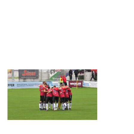
(73. Leonhardt), Lekaj (81. Inan), Tunjic (84. Mutlu).
SSV Reutlingen: Potye – Sagert, Jäger, Cetinkaya (70.
Djermanovic), Glaser (46. Beifuß), Staiger (87. Ramovic),
Krajinovic, Lübke, Gorgoglione, Sanyang, Kuengienda.
Tore: 1:0 Jäger (4., Eigentor), 2:0 Tunjic (44.), 3:0 Hölzli (56.),
3:1 Sanyang (60.), 4:1 Schramm (86.).
SR: Mathias Heilig (Erzingen). – Zuschauer: 500.