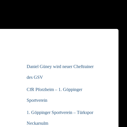
NEUESTE BEITRÄGE
Daniel Güney wird neuer Cheftrainer
des GSV
CfR Pforzheim – 1. Göppinger
Sportverein
1. Göppinger Sportverein – Türkspor
Neckarsulm