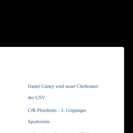
NEUESTE BEITRÄGE
Daniel Güney wird neuer Cheftrainer
des GSV
CfR Pforzheim – 1. Göppinger
Sportverein