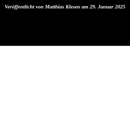
Veröffentlicht von
Matthias Klesen
am
29. Januar 2025
 2024 – JETZT
 GSV VOTEN
gionalliga sind wir für die Sportlerwahl des
hres nominiert.