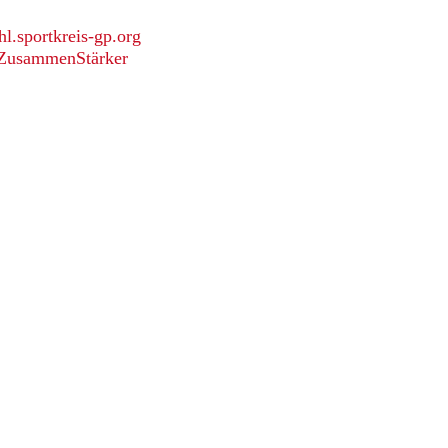
slichen Moment noch einmal krönen.
hl.sportkreis-gp.org
ZusammenStärker