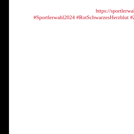
Mit deiner Hilfe können wir diesen unverges
Hier der Link zum Voten
https://sportlerwa
#Sportlerwahl2024
#RotSchwarzesHerzblut
#