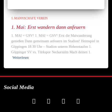
1. MANNSCHAFT
VEREIN
1. Mai: Erst wandern dann anfeuern
1. MAI = GSV! 1. MAI = GSV! Erst die Maiwanderung
genießen Dann gemeinsam anfeuern im Stadion! Heimspiel in
Göppingen 18:30 Uhr – Stadion unterm Hohenstaufen 1.
Göppinger SV vs. Türkspor Neckarsulm Mach deinen 1.
Weiterlesen
Social Media