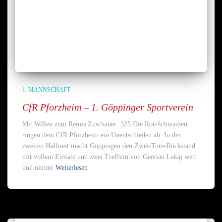
1. MANNSCHAFT
CfR Pforzheim – 1. Göppinger Sportverein
Mit Willen zum Remis Zuschauer: 325 Die Rot-Schwarzen
ringen dem CfR Pforzheim ein Unentschieden ab. In der
zweiten Halbzeit macht Göppingen den Zwei-Tore-Rückstand
mit vollem Einsatz und zwei Treffern von Gentian Lekaj wett
und nimmt
Weiterlesen