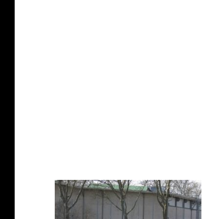
Oberschenkel ausgewechselt wurde. Der Kapit
vierwöchigen Ausfallzeit aus.
Neckarsulmer SU: Mai – Demir (88. Peranitsch
Müller, Romano, Steven Neupert, Mägerle (84
SV Göppingen: Spasojevic – Schramm, Milisic,
Fennell (67. Steinbrenner), Osipidis (56. Profi
Schiedsrichter: Fabian Reuter (Heidelberg).
Tore: 0:1 Ivezic (16.), 1:1 Doll (51.). – Zusch