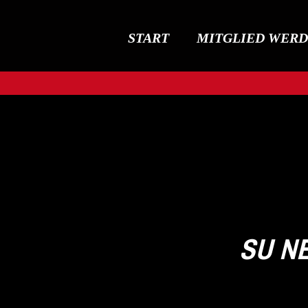
START
MITGLIED WER
SU N