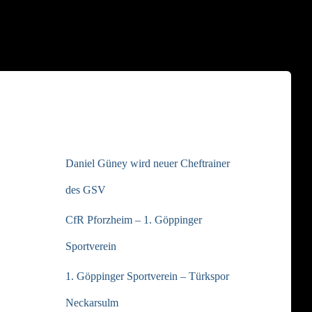
NEUESTE BEITRÄGE
Daniel Güney wird neuer Cheftrainer
des GSV
CfR Pforzheim – 1. Göppinger
Sportverein
1. Göppinger Sportverein – Türkspor
Neckarsulm