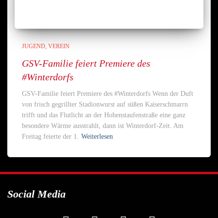
JUGEND
VEREIN
GSV-Familie feiert Premiere des
#Winterdorfs
GSV-Familie feiert Premiere des #Winterdorfs Wenn der Duft
von frisch gegrillter Stadionwurst auf süßen Kaiserschmarrn
trifft und das Flutlicht an der Hohenstaufenstraße eine ganz
besondere Wärme ausstrahlt, dann ist Winterdorf-Zeit. Am
Freitag feierte der 1.
Weiterlesen
Social Media