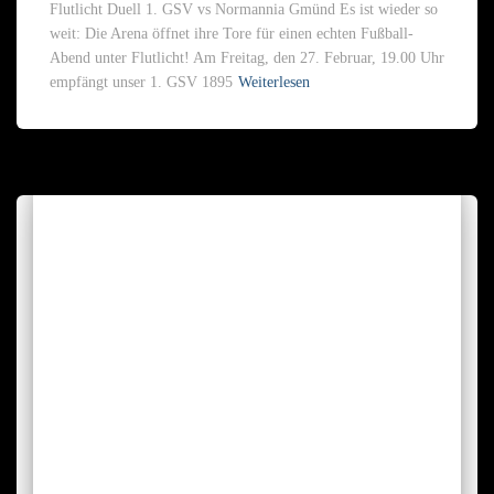
Flutlicht Duell 1. GSV vs Normannia Gmünd Es ist wieder so
weit: Die Arena öffnet ihre Tore für einen echten Fußball-
Abend unter Flutlicht! Am Freitag, den 27. Februar, 19.00 Uhr
empfängt unser 1. GSV 1895
Weiterlesen