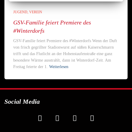
JUGEND
VEREIN
GSV-Familie feiert Premiere des
#Winterdorfs
GSV-Familie feiert Premiere des #Winterdorfs Wenn der Duft
von frisch gegrillter Stadionwurst auf süßen Kaiserschmarrn
trifft und das Flutlicht an der Hohenstaufenstraße eine ganz
besondere Wärme ausstrahlt, dann ist Winterdorf-Zeit. Am
Freitag feierte der 1.
Weiterlesen
Social Media