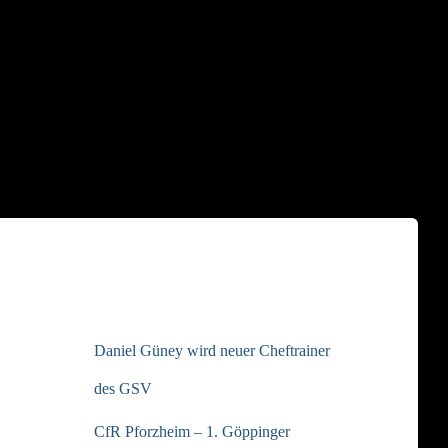
NEUESTE BEITRÄGE
Daniel Güney wird neuer Cheftrainer
des GSV
CfR Pforzheim – 1. Göppinger