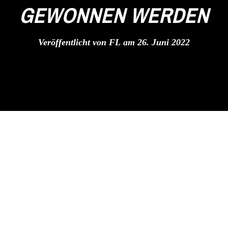
GEWONNEN WERDEN
Veröffentlicht von
FL
am
26. Juni 2022
enstadt I 0:4 (0:2)
esstaffel Runde 2 in Freudenstadt ausgetragen. Nach
h in Freudenstadt angekommen. Das Gelände und der
h wurde die Hitze förmlich angezogen von diesem
in Wetter hätte sie aufhalten können ein gutes Spiel