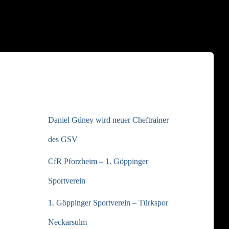
NEUESTE BEITRÄGE
Daniel Güney wird neuer Cheftrainer
des GSV
CfR Pforzheim – 1. Göppinger
Sportverein
1. Göppinger Sportverein – Türkspor
Neckarsulm