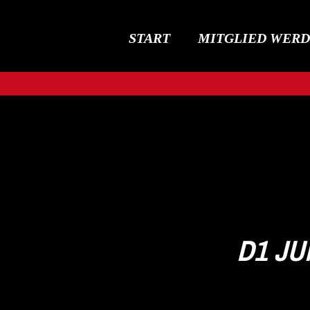
START
MITGLIED WER
D1 JU