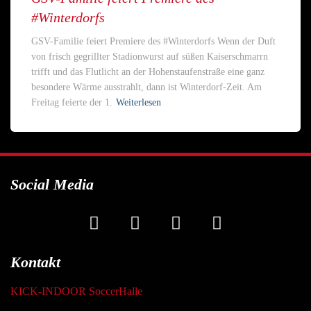
#Winterdorfs
GSV-Familie feiert Premiere des #Winterdorfs Wenn der Duft
von frisch gegrillter Stadionwurst auf süßen Kaiserschmarrn
trifft und das Flutlicht an der Hohenstaufenstraße eine ganz
besondere Wärme ausstrahlt, dann ist Winterdorf-Zeit. Am
Freitag feierte der 1.
Weiterlesen
Social Media
Kontakt
KICK-INDOOR SoccerHalle