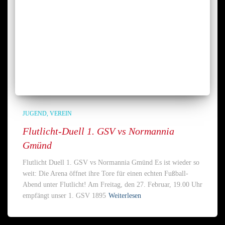
JUGEND
VEREIN
Flutlicht-Duell 1. GSV vs Normannia
Gmünd
Flutlicht Duell 1. GSV vs Normannia Gmünd Es ist wieder so
weit: Die Arena öffnet ihre Tore für einen echten Fußball-
Abend unter Flutlicht! Am Freitag, den 27. Februar, 19.00 Uhr
empfängt unser 1. GSV 1895
Weiterlesen