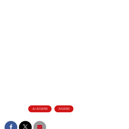
ungeschlagen und hat in der Tabelle einen Vorsprung von 8
Punkten mit einem guten Torverhältnis von 63:8 Toren.
Kategorien:
A1-JUGEND
JUGEND