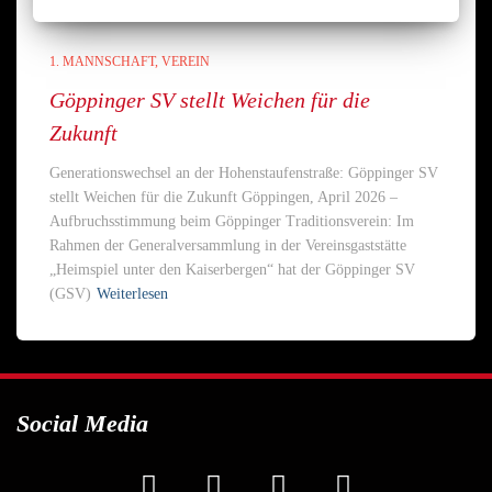
1. MANNSCHAFT
VEREIN
Göppinger SV stellt Weichen für die
Zukunft
Generationswechsel an der Hohenstaufenstraße: Göppinger SV
stellt Weichen für die Zukunft Göppingen, April 2026 –
Aufbruchsstimmung beim Göppinger Traditionsverein: Im
Rahmen der Generalversammlung in der Vereinsgaststätte
„Heimspiel unter den Kaiserbergen“ hat der Göppinger SV
(GSV)
Weiterlesen
Social Media