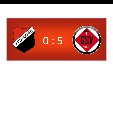
A – Junioren auch im 7. Spiel ungeschlagen – Sieg beim
FTSV Kuchen 0:5
FTSV Kuchen I – 1.Göppinger SV I 0:5 (0:2)
Heute mussten wir gegen den 3. Platzierten unserer
Bezirksstaffel FTSV Kuchen ran. Wir sollten bei schönstem
Wetter im Ankenstadion spielen. Leider wurde uns das vom