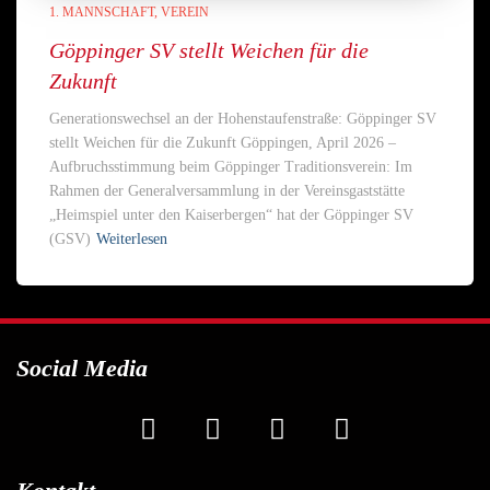
1. MANNSCHAFT
VEREIN
Göppinger SV stellt Weichen für die
Zukunft
Generationswechsel an der Hohenstaufenstraße: Göppinger SV
stellt Weichen für die Zukunft Göppingen, April 2026 –
Aufbruchsstimmung beim Göppinger Traditionsverein: Im
Rahmen der Generalversammlung in der Vereinsgaststätte
„Heimspiel unter den Kaiserbergen“ hat der Göppinger SV
(GSV)
Weiterlesen
Social Media