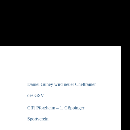
NEUESTE BEITRÄGE
Daniel Güney wird neuer Cheftrainer
des GSV
CfR Pforzheim – 1. Göppinger
Sportverein