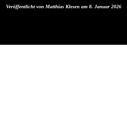
Veröffentlicht von
Matthias Klesen
am
8. Januar 2026
ER IN „HÖLLE S
U11 EIFERN D
CH.