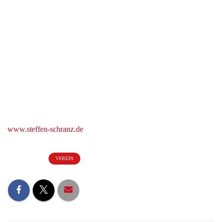
Kontaktdaten:
Steffen Schranz GmbH
Großeislinger Str. 65
73033 Göppingen
www.steffen-schranz.de
Kategorien:
VEREIN