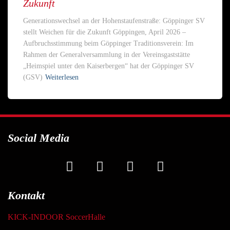
Zukunft
Generationswechsel an der Hohenstaufenstraße: Göppinger SV
stellt Weichen für die Zukunft Göppingen, April 2026 –
Aufbruchsstimmung beim Göppinger Traditionsverein: Im
Rahmen der Generalversammlung in der Vereinsgaststätte
„Heimspiel unter den Kaiserbergen“ hat der Göppinger SV
(GSV)
Weiterlesen
Social Media
Kontakt
KICK-INDOOR SoccerHalle