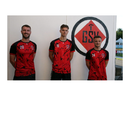
offenbar der SC Geislingen und der FC Eislingen im
Gespräch.
Trainingsbeginn beim SV Goeppingen
Neuzugaenge beim SV Goeppingen: v.L. Marvin Leonhardt FC
Heiningen, – Max Hoelzli FC Heiningen – Levin Steinbrenner FC
Heidenheim U 19
Neu an der Hohenstaufenstraße ist
Levin Steinbrenner,
der
aus der U 19 des FC Heidenheim kommt. Der Rechtsfuß ist in