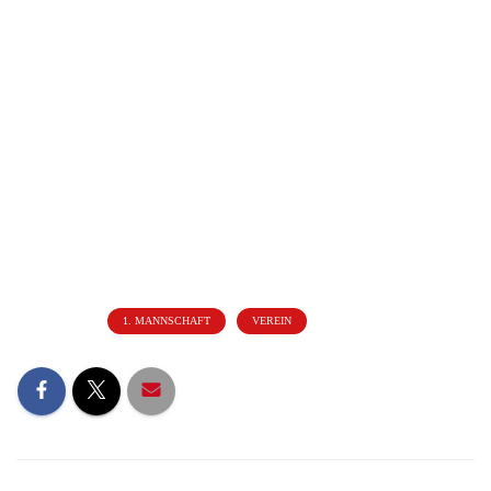
Blick auf das Vorbereitungsprogramm
Sa., 3. Juli, 17 Uhr: Göppinger SV – FC Heiningen
Fr., 9. Juli, 19 Uhr: Göppinger SV – FC Augsburg U 23
So., 11. Juli, ab 11 Uhr: Blitzturnier in Ehingen
14. bis 18. Juli: Trainingslager in Mieming/Österreich
24. Juli: 1. Runde WFV-Pokal
Quelle: NWZ vom 23.06.2021
Autor: Andreas Böhringer
Kategorien:
1. MANNSCHAFT
VEREIN