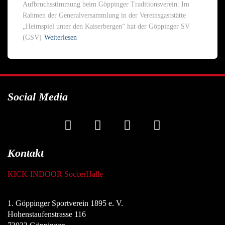
Aufbruchsstimmung beim Göppinger Traditionsverein: Im
Rahmen der Generalversammlung in der Vereinsgaststätte
„Heimspiel unter den Kaiserbergen“ hat der Göppinger SV
(GSV)
Weiterlesen
Social Media
Kontakt
KICK-INDOOR SoccerHalle
1. Göppinger Sportverein 1895 e. V.
Hohenstaufenstrasse 116