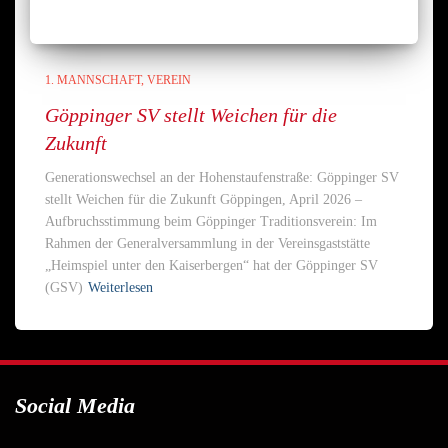
1. MANNSCHAFT
VEREIN
Göppinger SV stellt Weichen für die
Zukunft
Generationswechsel an der Hohenstaufenstraße: Göppinger SV
stellt Weichen für die Zukunft Göppingen, April 2026 –
Aufbruchsstimmung beim Göppinger Traditionsverein: Im
Rahmen der Generalversammlung in der Vereinsgaststätte
„Heimspiel unter den Kaiserbergen“ hat der Göppinger SV
(GSV)
Weiterlesen
Social Media