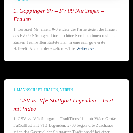
FRAUEN
1. Göppinger SV – FV 09 Nürtingen –
Frauen
1. Testspiel Mit einem 0-0 endete die Partie gegen die Frauen
des FV 09 Nürtingen. Durch schöne Kombinationen und einen
starken Teamwillen startete man in eine sehr gute erste
Halbzeit. Auch in der zweiten Hälfte
Weiterlesen
1. MANNSCHAFT
FRAUEN
VEREIN
1. GSV vs. VfB Stuttgart Legenden – Jetzt
mit Video
1. GSV vs. Vfb Stuttgart – TradiTionself – mit Video Großes
Fußballfest mit VfB-Legenden. 2700 begeisterte Zuschauer
sehen das Gastspiel der Stuttgarter Traditionself bei einer