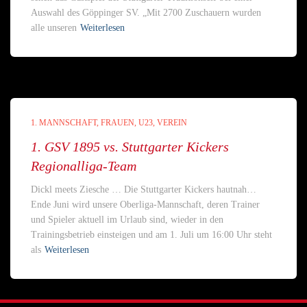
Auswahl des Göppinger SV. „Mit 2700 Zuschauern wurden
alle unseren
Weiterlesen
1. MANNSCHAFT
FRAUEN
U23
VEREIN
1. GSV 1895 vs. Stuttgarter Kickers
Regionalliga-Team
Dickl meets Ziesche … Die Stuttgarter Kickers hautnah…
Ende Juni wird unsere Oberliga-Mannschaft, deren Trainer
und Spieler aktuell im Urlaub sind, wieder in den
Trainingsbetrieb einsteigen und am 1. Juli um 16:00 Uhr steht
als
Weiterlesen