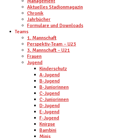
Management
Aktuelles Stadionmagazin
Chronik
Jahrbücher
Formulare und Downloads
Teams
1. Mannschaft
Perspektiv-Team – U23
3. Mannschaft – U21
Frauen
Jugend
Kinderschutz
A-Jugend
B-Jugend
B-Juniorinnen
C-Jugend
C-Juniorinnen
D-Jugend
E-Jugend
F-Jugend
Knirpse
Bambini
Minis