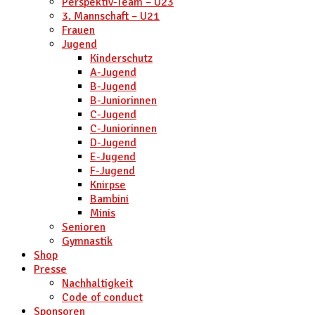
Perspektiv-Team – U23
3. Mannschaft – U21
Frauen
Jugend
Kinderschutz
A-Jugend
B-Jugend
B-Juniorinnen
C-Jugend
C-Juniorinnen
D-Jugend
E-Jugend
F-Jugend
Knirpse
Bambini
Minis
Senioren
Gymnastik
Shop
Presse
Nachhaltigkeit
Code of conduct
Sponsoren